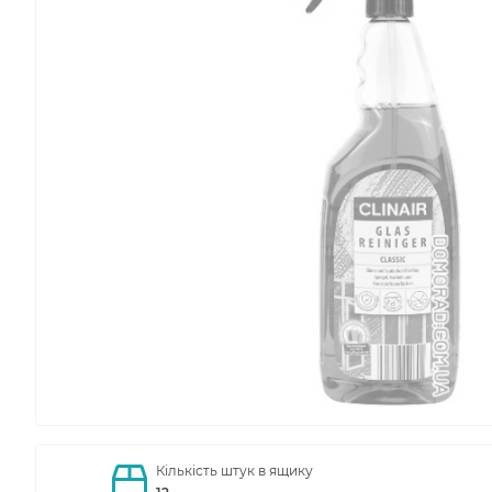
Кількість штук в ящику