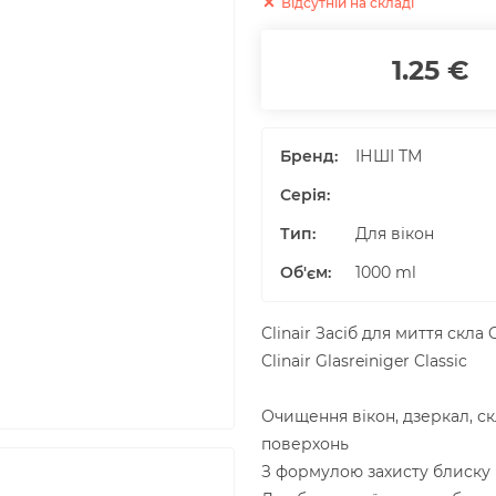
Відсутній на складі
1.25 €
Бренд:
ІНШІ ТМ
Серія:
Тип:
Для вікон
Об'єм
:
1000
ml
Clinair Засіб для миття скла C
Clinair Glasreiniger Classic
Очищення вікон, дзеркал, ск
поверхонь
З формулою захисту блиску