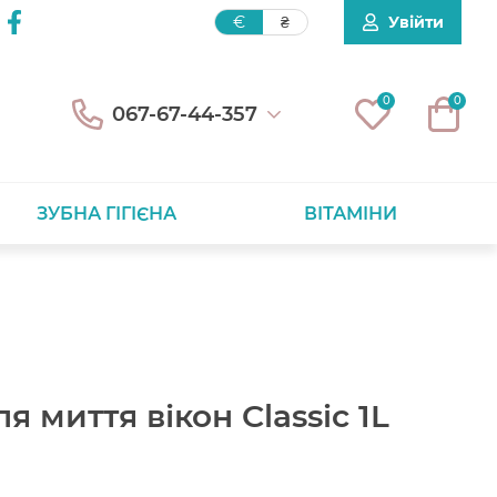
Увійти
€
₴
0
0
067-67-44-357
ЗУБНА ГІГІЄНА
ВІТАМІНИ
ля миття вікон Classic 1L