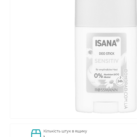
Кількість штук в ящику