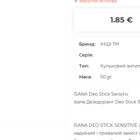
Відсутній на складі
1.85 €
Бренд:
ІНШІ ТМ
Серія:
Тип:
Кульковий антип
Маса
:
50
gr
ISANA Deo Stick Sensitiv
Isana Дезодорант Deo Stick S
ISANA DEO STICK SENSITIVE
надійний і тривалий захист 