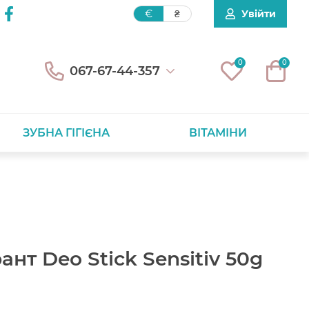
Увійти
€
₴
0
0
067-67-44-357
ЗУБНА ГІГІЄНА
ВІТАМІНИ
ант Deo Stick Sensitiv 50g