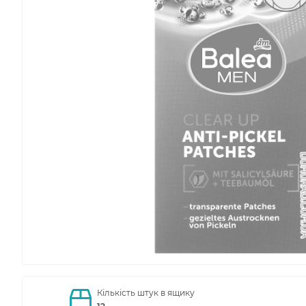
Кількість штук в ящику