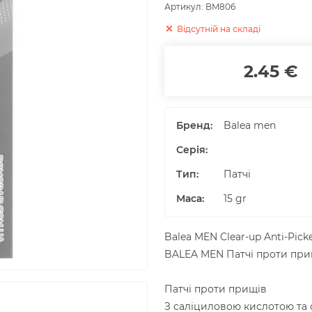
Артикул:
BM806
Відсутній на складі
2.45 €
Бренд:
Balea men
Серія:
Тип:
Патчі
Маса
:
15
gr
Balea MEN Clear-up Anti-Pick
BALEA MEN Патчі проти прищі
Патчі проти прищів
З саліциловою кислотою та 