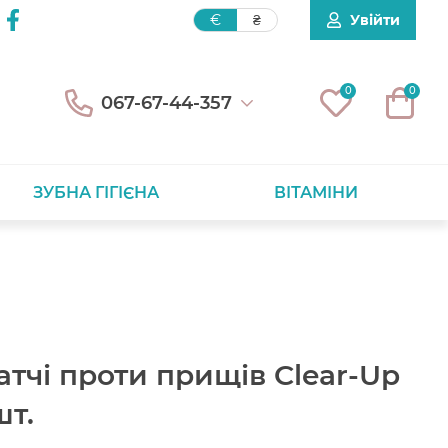
Увійти
€
₴
0
0
067-67-44-357
ЗУБНА ГІГІЄНА
ВІТАМІНИ
тчі проти прищів Clear-Up
шт.