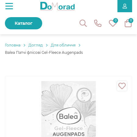
0
0
Каталог
Головнa
Догляд
Для обличчя
Balea Патчі флісові Gel-Fleece Augenpads