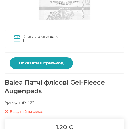
Кількість штук в ящику
1
Показати штрих-код
Balea Патчі флісові Gel-Fleece
Augenpads
Артикул:
B71407
Відсутній на складі
1.20 €