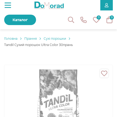
0
0
Каталог
Головнa
Прання
Сухі порошки
Tandil Сухий порошок Ultra Color 30прань