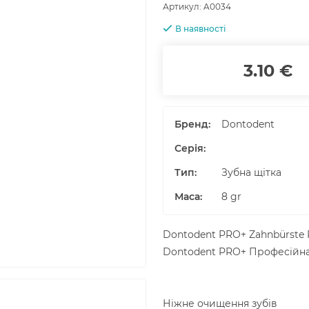
Артикул:
A0034
В наявності
3.10 €
Бренд:
Dontodent
Серія:
Тип:
Зубна щітка
Маса
:
8
gr
Dontodent PRO+ Zahnbürste P
Dontodent PRO+ Професійна 
Ніжне очищення зубів