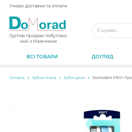
Умови доставки та оплати
Гуртові продажі побутової
хімії з Німеччини
ВСІ ТОВАРИ
ДОГЛЯД
Головнa
Зубна гігієна
Зубні щітки
Dontodent PRO+ Профе