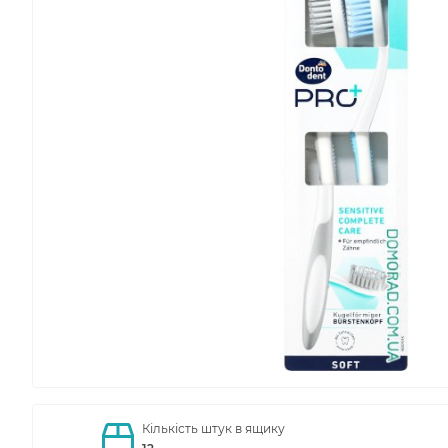
Кількість штук в ящику