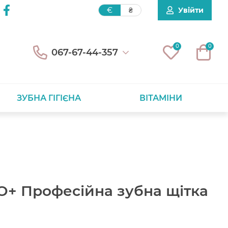
Увійти
€
₴
0
0
067-67-44-357
ЗУБНА ГІГІЄНА
ВІТАМІНИ
O+ Професійна зубна щітка