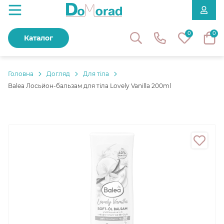
0
0
Каталог
Головнa
Догляд
Для тіла
Balea Лосьйон-бальзам для тіла Lovely Vanilla 200ml