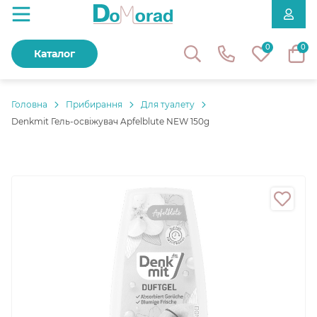
0
0
Каталог
Головнa
Прибирання
Для туалету
Denkmit Гель-освіжувач Apfelblute NEW 150g