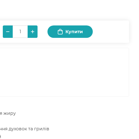
Купити
ня жиру
ння духовок та грилів
й