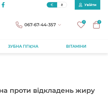
Увійти
€
₴
0
0
067-67-44-357
ЗУБНА ГІГІЄНА
ВІТАМІНИ
іна проти відкладень жиру