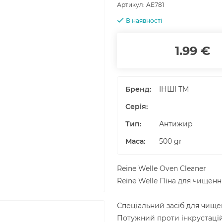
Артикул:
AE781
В наявності
1.99 €
Бренд:
ІНШІ ТМ
Серія:
Тип:
Антижир
Маса
:
500
gr
Reine Welle Oven Cleaner
Reine Welle Піна для чищен
Спеціальний засіб для чище
Потужний проти інкрустаці