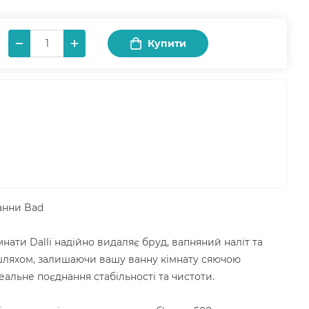
Купити
анни Bad
мнати Dalli надійно видаляє бруд, вапняний наліт та
ляхом, залишаючи вашу ванну кімнату сяючою
еальне поєднання стабільності та чистоти.