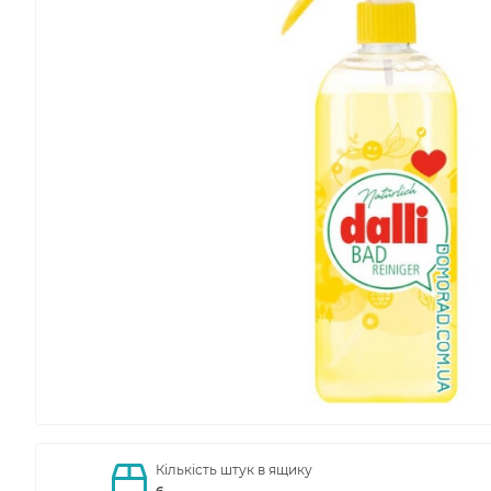
Кількість штук в ящику