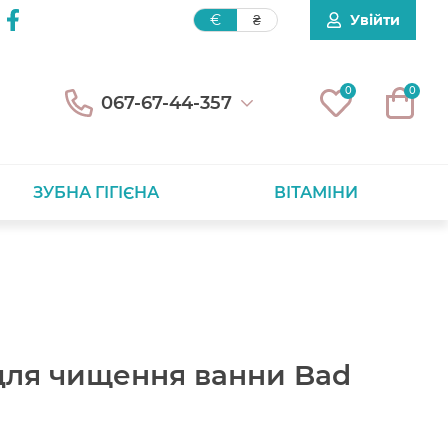
Увійти
€
₴
0
0
067-67-44-357
ЗУБНА ГІГІЄНА
ВІТАМІНИ
 для чищення ванни Bad