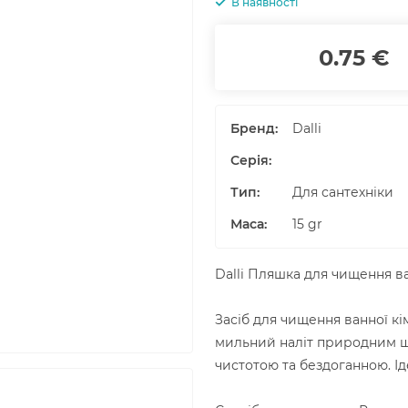
В наявності
0.75 €
Бренд:
Dalli
Серія:
Тип:
Для сантехніки
Маса
:
15
gr
Dalli Пляшка для чищення в
Засіб для чищення ванної кі
мильний наліт природним ш
чистотою та бездоганною. Ід