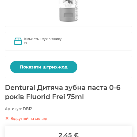
Кількість штук в ящику
12
Показати штрих-код
Dentural Дитяча зубна паста 0-6
років Fluorid Frei 75ml
Артикул:
DB12
Відсутній на складі
2.45 €