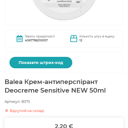
Термін придатності
Кількість штук в ящику
4067796210057
12
Показати штрих-код
Balea Крем-антиперспірант
Deocreme Sensitive NEW 50ml
Артикул:
B375
Відсутній на складі
2.20 €