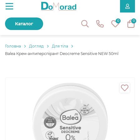
0
0
Каталог
Головнa
Догляд
Для тіла
Balea Крем-антиперспірант Deocreme Sensitive NEW 50ml