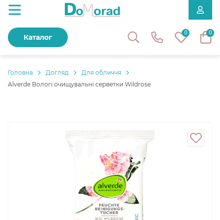
0
0
Каталог
Головнa
Догляд
Для обличчя
Alverde Вологі очищувальні серветки Wildrose