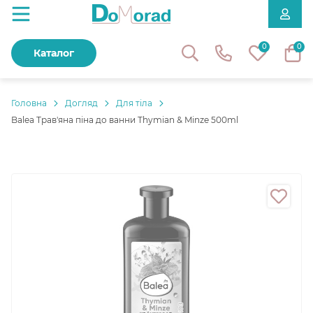
0
0
Каталог
Головнa
Догляд
Для тіла
Balea Трав'яна піна до ванни Thymian & Minze 500ml