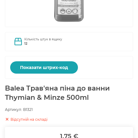
Кількість штук в ящику
12
Показати штрих-код
Balea Трав'яна піна до ванни
Thymian & Minze 500ml
Артикул:
B1321
Відсутній на складі
1.75 €