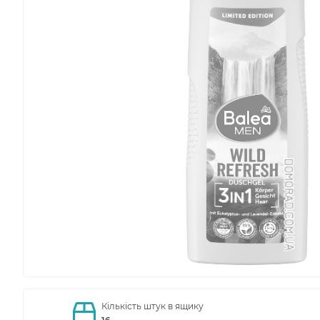
Кількість штук в ящику