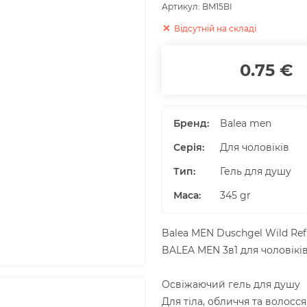
Артикул:
BM15BI
Відсутній на складі
0.75 €
Бренд:
Balea men
Серія:
Для чоловіків
Тип:
Гель для душу
Маса
:
345
gr
Balea MEN Duschgel Wild Refr
BALEA MEN 3в1 для чоловіків
Освіжаючий гель для душу
Для тіла, обличчя та волосся