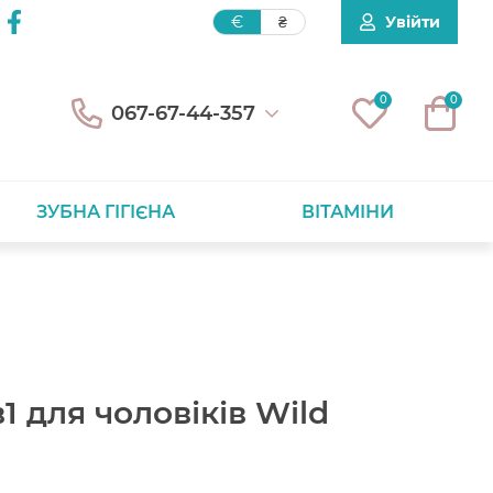
Увійти
€
₴
0
0
067-67-44-357
ЗУБНА ГІГІЄНА
ВІТАМІНИ
 для чоловіків Wild