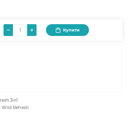
Купити
esh 3in1
 Wild Refresh