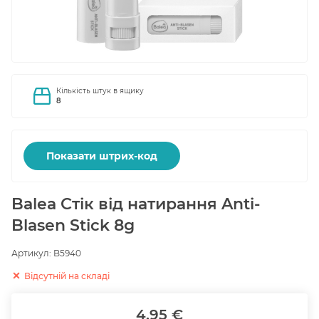
Кількість штук в ящику
8
Показати штрих-код
Balea Стік від натирання Anti-
Blasen Stick 8g
Артикул:
B5940
Відсутній на складі
4.95 €