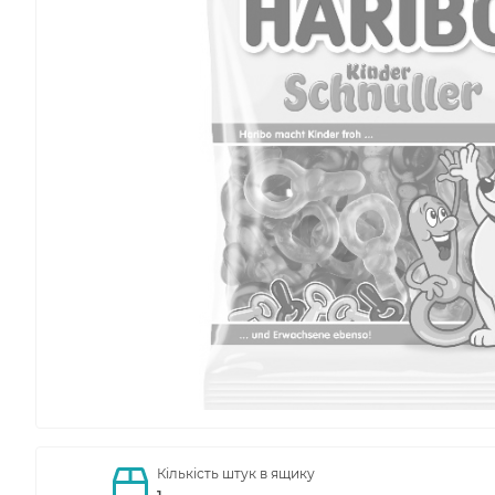
Кількість штук в ящику