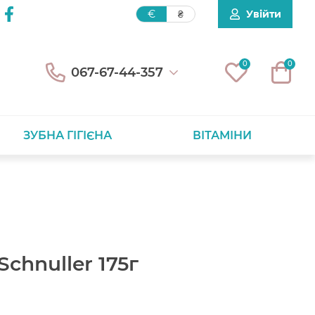
Увійти
€
₴
0
0
067-67-44-357
ЗУБНА ГІГІЄНА
ВІТАМІНИ
Schnuller 175г