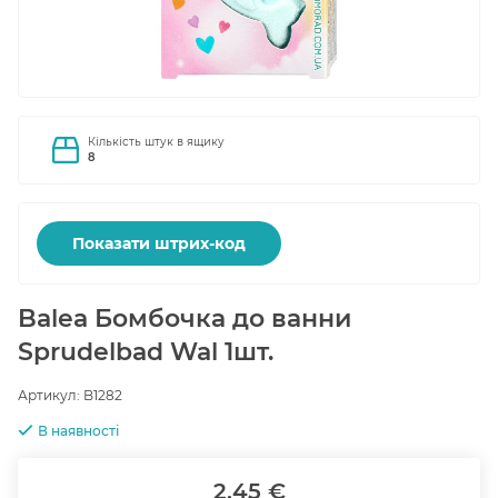
Кількість штук в ящику
8
Показати штрих-код
Balea Бомбочка до ванни
Sprudelbad Wal 1шт.
Артикул:
B1282
В наявності
2.45 €