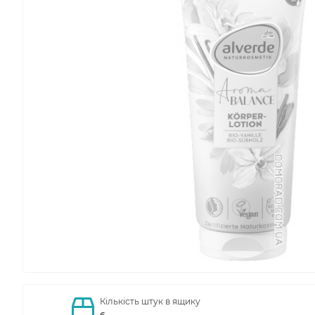
Кількість штук в ящику