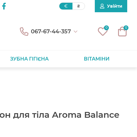
Увійти
€
₴
0
0
067-67-44-357
ЗУБНА ГІГІЄНА
ВІТАМІНИ
он для тіла Aroma Balance