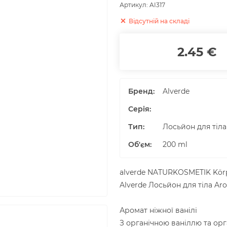
Артикул:
AI317
Відсутній на складі
2.45 €
Бренд:
Alverde
Серія:
Тип:
Лосьйон для тіла
Об'єм
:
200
ml
alverde NATURKOSMETIK Körp
Alverde Лосьйон для тіла Ar
Аромат ніжної ванілі
З органічною ваніллю та ор