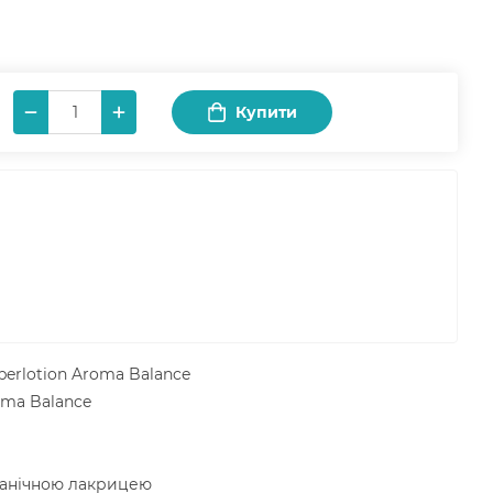
Купити
erlotion Aroma Balance
oma Balance
ганічною лакрицею