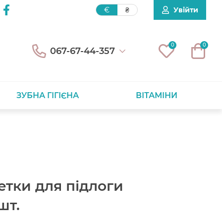
Увійти
€
₴
0
0
067-67-44-357
ЗУБНА ГІГІЄНА
ВІТАМІНИ
етки для підлоги
шт.