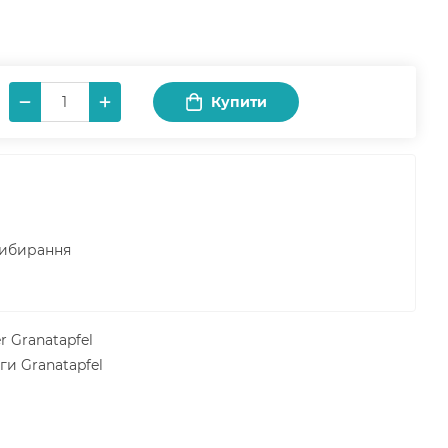
Купити
рибирання
 Granatapfel
ги Granatapfel