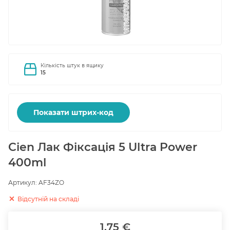
Кількість штук в ящику
15
Показати штрих-код
Cien Лак Фіксація 5 Ultra Power
400ml
Артикул:
AF34ZO
Відсутній на складі
1.75 €